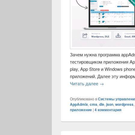
Зачем нужна программа appAdm
тестировщиком приложения App
play, App Store и Windows pho
приложений. Далее эту информ
Читать далее
AppAdmix — пар
→
Опубликовано в
Системы управлени
AppAdmix
,
cms
,
dle
,
json
,
wordpress
приложение
|
4
комментария