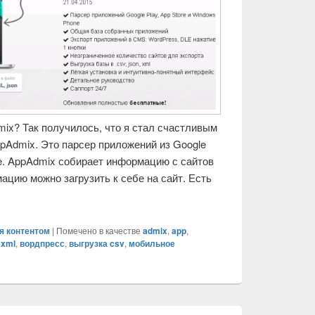
ix? Так получилось, что я стал счастливым
Admix. Это парсер приложений из Google
ne. AppAdmix собирает информацию с сайтов
ацию можно загрузить к себе на сайт. Есть
сер-менеджер мобильных приложений
я контентом
|
Помечено в качестве
admix
,
app
,
,
xml
,
вордпресс
,
выгрузка csv
,
мобильное