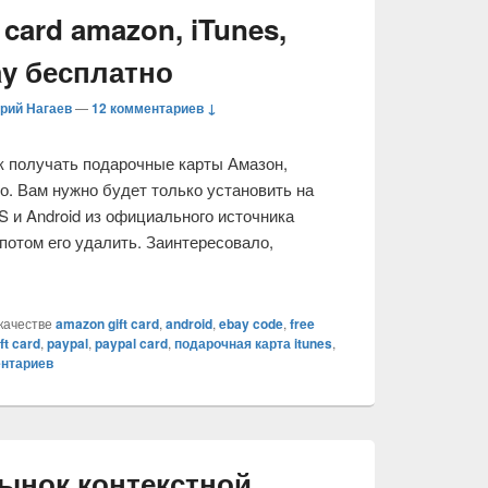
card amazon, iTunes,
ay бесплатно
рий Нагаев
—
12 комментариев ↓
ак получать подарочные карты Амазон,
но. Вам нужно будет только установить на
S и Android из официального источника
 потом его удалить. Заинтересовало,
очные gift card amazon, iTunes, xBox, paypal, eBay бесплатно
качестве
amazon gift card
,
android
,
ebay code
,
free
ft card
,
paypal
,
paypal card
,
подарочная карта itunes
,
нтариев
рынок контекстной