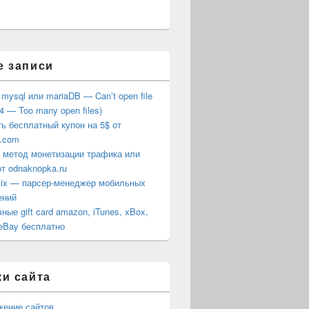
е записи
mysql или mariaDB — Can’t open file
24 — Too many open files)
ь бесплатный купон на 5$ от
.com
 метод монетизации трафика или
от odnaknopka.ru
ix — парсер-менеджер мобильных
ений
ные gift card amazon, iTunes, xBox,
 eBay бесплатно
и сайта
жение сайтов