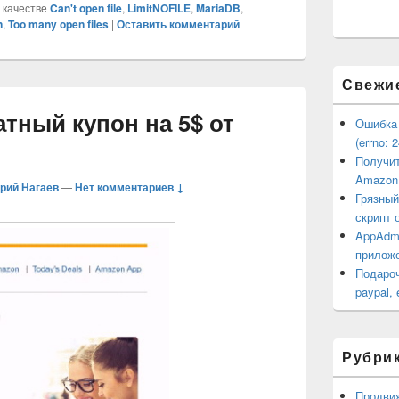
 качестве
Can't open file
,
LimitNOFILE
,
MariaDB
,
n
,
Too many open files
|
Оставить комментарий
Свежи
тный купон на 5$ от
Ошибка 
(errno: 
Получит
Amazon
рий Нагаев
—
Нет комментариев ↓
Грязный
скрипт 
AppAdm
прилож
Подароч
paypal,
Рубрик
Продви