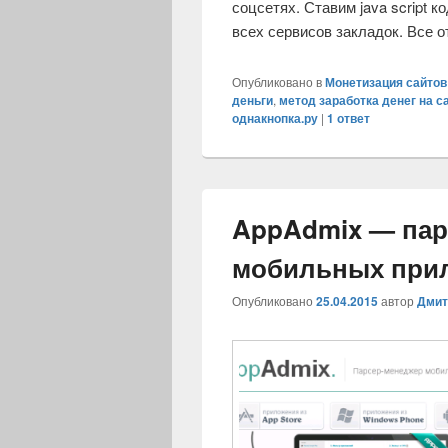
соцсетях. Ставим java script к
всех сервисов закладок. Все 
Опубликовано в
Монетизация сайтов
деньги
,
метод заработка денег на с
однакнопка.ру
|
1
ответ
AppAdmix — пар
мобильных при
Опубликовано
25.04.2015
автор
Дмит