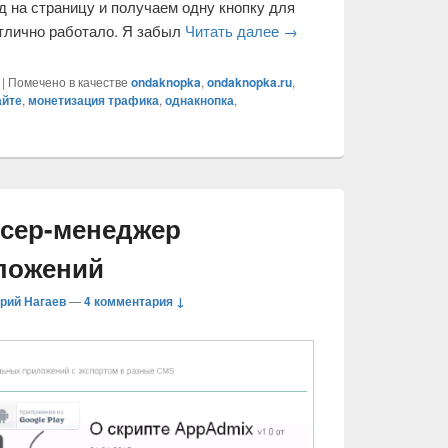
од на страницу и получаем одну кнопку для
отлично работало. Я забыл
Читать далее
Грязный метод монетиза
→
|
Помечено в качестве
ondaknopka
,
ondaknopka.ru
,
айте
,
монетизация трафика
,
однакнопка
,
сер-менеджер
ложений
рий Нагаев
—
4 комментария ↓