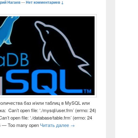
рий Нагаев
—
Нет комментариев ↓
оличества баз и/или таблиц в MySQL или
Can’t open file: ‘./mysql/user.frm’ (errno: 24)
’t open file: ‘./database/table.frm’ (errno: 24
 24 — Too many open
Читать далее
Ошибка mysql или mariaDB — Can’
→