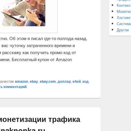
Контекс
Монетиз
Хостинг
Системы
Другое
но. Об этом я писал где-то полгода назад.
 вас чуточку затраченного времени и
я расскажу как получить промо код от
емени. Бесплатный купон от Amazon
тный купон на 5$ от Amazon.com
качестве
amazon
,
ebay
,
ebay.com
,
доллар
,
ебей
,
код
,
ть комментарий
монетизации трафика
dnaknopka.ru