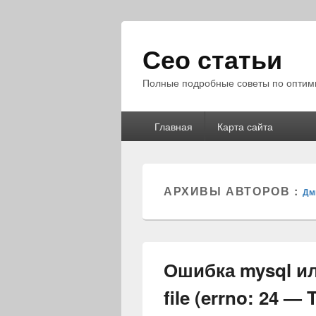
Сео статьи
Полные подробные советы по оптими
Главное
Главная
Карта сайта
меню
АРХИВЫ АВТОРОВ :
Дм
Ошибка mysql ил
file (errno: 24 —