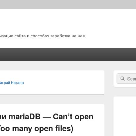
зации сайта и способах заработка на нем.
Область
Search
Sear
основной
итрий Нагаев
for:
боковой
панели
и mariaDB — Can’t open
 Too many open files)