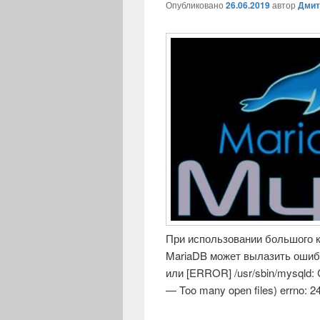
Опубликовано
26.06.2019
автор
Дмит
При использовании большого к
MariaDB может вылазить ошибка: 
или [ERROR] /usr/sbin/mysqld: Can
— Too many open files) errno: