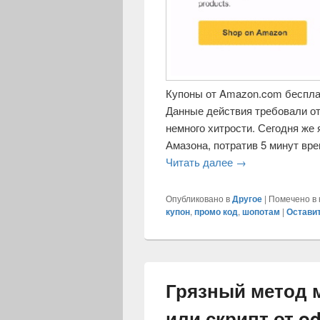
Купоны от Amazon.com бесплат
Данные действия требовали от
немного хитрости. Сегодня же 
Амазона, потратив 5 минут вр
Читать далее
Получить беспла
→
Опубликовано в
Другое
|
Помечено в 
купон
,
промо код
,
шопотам
|
Остави
Грязный метод 
или скрипт от o