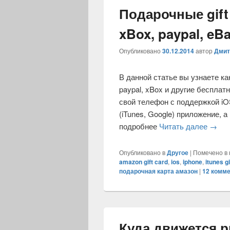
Подарочные gift 
xBox, paypal, eB
Опубликовано
30.12.2014
автор
Дмит
В данной статье вы узнаете к
paypal, xBox и другие бесплат
свой телефон с поддержкой iO
(iTunes, Google) приложение, а
подробнее
Читать далее
Подар
→
Опубликовано в
Другое
|
Помечено в 
amazon gift card
,
ios
,
iphone
,
itunes gi
подарочная карта амазон
|
12
комме
Куда движется 