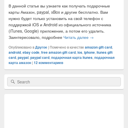
В данной статье вы узнаете как получать подарочные
карты Амазон, paypal, xBox и другие бесплатно. Вам
нужно будет только установить на свой телефон с
поддержкой iOS и Android из официального источника
(iTunes, Google) приложение, а потом его удалить.
Заинтересовало, подробнее
Читать далее
Подарочные gift car
→
Опубликовано в
Другое
|
Помечено в качестве
amazon gift card
,
android
,
ebay code
,
free amazon gift card
,
ios
,
iphone
,
itunes gift
card
,
paypal
,
paypal card
,
подарочная карта itunes
,
подарочная
карта амазон
|
12
комментариев
Область
Search
Search
основной
for:
боковой
панели