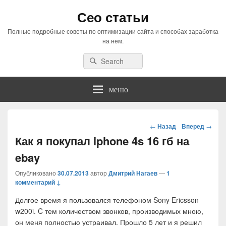
Сео статьи
Полные подробные советы по оптимизации сайта и способах заработка
на нем.
Search
Search
for:
меню
Навигация
←
Назад
Вперед
→
по
Как я покупал iphone 4s 16 гб на
статьям
ebay
Опубликовано
30.07.2013
автор
Дмитрий Нагаев
—
1
комментарий ↓
Долгое время я пользовался телефоном Sony Ericsson
w200i. C тем количеством звонков, производимых мною,
он меня полностью устраивал. Прошло 5 лет и я решил