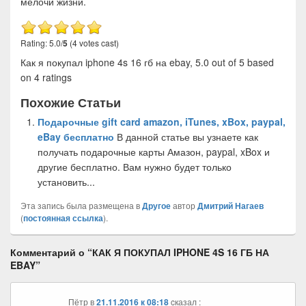
мелочи жизни.
Rating: 5.0/
5
(4 votes cast)
Как я покупал iphone 4s 16 гб на ebay
,
5.0
out of
5
based
on
4
ratings
Похожие Статьи
Подарочные gift card amazon, iTunes, xBox, paypal,
eBay бесплатно
В данной статье вы узнаете как
получать подарочные карты Амазон, paypal, xBox и
другие бесплатно. Вам нужно будет только
установить...
Эта запись была размещена в
Другое
автор
Дмитрий Нагаев
(
постоянная ссылка
).
Комментарий о “
КАК Я ПОКУПАЛ IPHONE 4S 16 ГБ НА
EBAY
”
Пётр
в
21.11.2016 к 08:18
cказал :