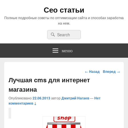
Сео статьи
Полные подробные советы по оптимизации сайта и способах заработка
на нем.
Search
Search
for:
меню
Навигация
←
Назад
Вперед
→
по
Лучшая cms для интернет
статьям
магазина
Опубликовано
22.06.2013
автор
Дмитрий Нагаев
—
Нет
комментариев ↓