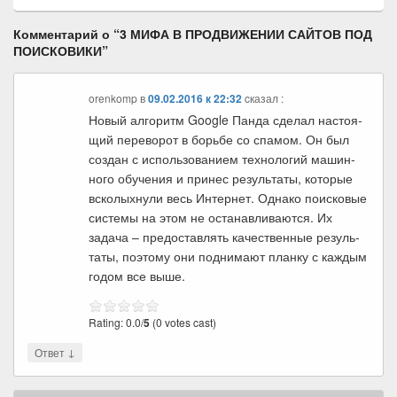
Комментарий о “
3 МИФА В ПРОДВИЖЕНИИ САЙТОВ ПОД
ПОИСКОВИКИ
”
orenkomp
в
09.02.2016 к 22:32
cказал :
Новый алго­ритм Google Панда сде­лал насто­я­
щий пере­во­рот в борьбе со спа­мом. Он был
создан с исполь­зо­ва­нием тех­но­ло­гий машин­
ного обу­че­ния и при­нес резуль­таты, кото­рые
вско­лых­нули весь Интер­нет. Однако поис­ко­вые
системы на этом не оста­нав­ли­ва­ются. Их
задача – предо­став­лять каче­ствен­ные резуль­
таты, поэтому они под­ни­мают планку с каж­дым
годом все выше.
Rating: 0.0/
5
(0 votes cast)
↓
Ответ