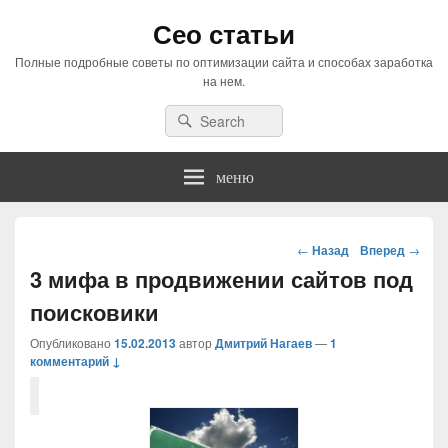
Сео статьи
Полные подробные советы по оптимизации сайта и способах заработка
на нем.
Search
Search
for:
меню
Навигация
←
Назад
Вперед
→
по
3 мифа в продвижении сайтов под
статьям
поисковики
Опубликовано
15.02.2013
автор
Дмитрий Нагаев
—
1
комментарий ↓