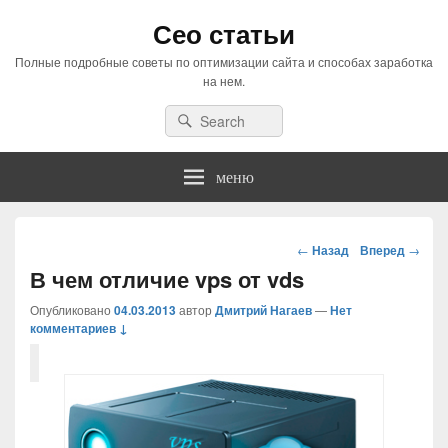
Сео статьи
Полные подробные советы по оптимизации сайта и способах заработка
на нем.
Search
Search
for:
меню
Навигация
←
Назад
Вперед
→
по
В чем отличие vps от vds
статьям
Опубликовано
04.03.2013
автор
Дмитрий Нагаев
—
Нет
комментариев ↓