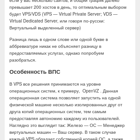
если у вас несколько сайтов, и общий трафик далеко
превышает 200 хостов в день, то оптимальным выбором
будет VPS/VDS (VPS — Virtual Private Server; VDS —
Virtual Dedicated Server, или говоря по-русски:
Виртуальный выделенный сервер)
Разница лишь в одном слове или одной букве в
аббревиатуре никак не объясняет разницу в
предоставляемых услугах, однако попробуем
разобраться.
Особенность ВПС
В VPS все решения принимаются на уровне
операционных систем, к примеру, OpenVZ . Данная
операционная система позволяет запустить на одной
физической машине несколько изолированных друг от
друга копий операционных систем, тем самым
предоставляя автономию каждому из пользователей.
Наглядно это выглядит так: Железо — ОС — Менеджер
виртуальных машин — Ваш сервер. В таком случае
каждый VPS обладает собственной копией ОС, а также