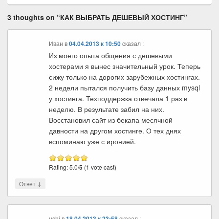
3 thoughts on “
КАК ВЫБРАТЬ ДЕШЕВЫЙ ХОСТИНГ
”
Иван
в
04.04.2013 к 10:50
cказал :
Из моего опыта общения с дешевыми
хостерами я вынес значительный урок. Теперь
сижу только на дорогих зарубежных хостингах.
2 недели пытался получить базу данных mysql
у хостинга. Техподдержка отвечала 1 раз в
неделю. В результате забил на них.
Восстановил сайт из бекапа месячной
давности на другом хостинге. О тех днях
вспоминаю уже с иронией.
Rating: 5.0/
5
(1 vote cast)
↓
Ответ
ushi
в
18.04.2013 к 23:58
cказал :